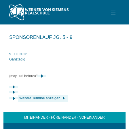
TEAM
SPONSORENLAUF JG. 5 - 9
SCHULPROFIL
SCHULLEBEN
9. Juli 2026
Ganztägig
BERATUNG
SERVICE
{map_url before="
KONTAKT
Weitere Termine anzeigen
MITEINANDER · FÜREINANDER · VONEINANDER