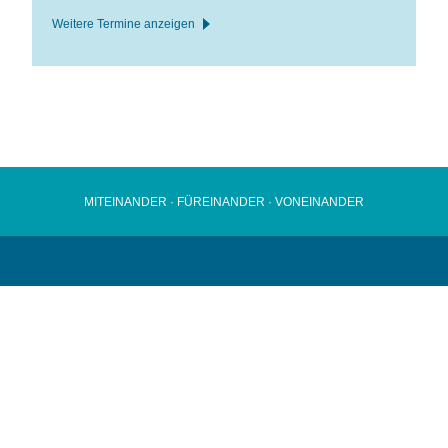
Weitere Termine anzeigen
MITEINANDER · FÜREINANDER · VONEINANDER
Werner-von-Siemens-Realschule Düsseldorf
Rethelstraße 13
40237 Düsseldorf
Tel.: 0211 · 8927174
Fax: 0211 · 8927187
Email:
sekretariat@wvs-realschule.nrw.schule