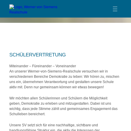
TEAM
KOLLEGIUM
SCHÜLERVERTRETUNG
SCHULPFLEGSCHAFT
SCHÜLERVERTRETUNG
FÖRDERVEREIN
Miteinander – Füreinander – Voneinander
An unserer Werner-von-Siemens-Realschule versuchen wir in
KOOPERATIONSPARTNER
verschiedenen Bereiche Demokratie zu leben: Wir hören zu, mischen
uns ein, übernehmen Verantwortung und gestalten unsere Schule
aktiv mit. Denn nur gemeinsam können wir etwas bewegen!
SCHULPROFIL
Wir möchten allen Schülerinnen und Schülern die Möglichkeit
SCHULLEBEN
geben,
Demokratie zu erleben und mitzugestalten
. Dabei ist uns
wichtig, dass jede Stimme zählt und gemeinsames Engagement das
BERATUNG
Schulleben bereichert.
SERVICE
Unsere SV setzt sich für eine
nachhaltige, sichtbare und
KONTAKT
handlungsfähige Struktur
ein, die aktiv die Interessen der