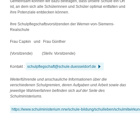
Gemeinsam können wir dazu beitragen, dass unsere Schule ein Ort
ist, an dem sich alle Schülerinnen und Schüler optimal entfalten und
ihre Potenziale entdecken können.
Ihre Schulpflegschaftsvorsitzenden der Werner-von-Siemens-
Realschule
Frau Capkin und Frau Günther
(Vorsitzende) (Stellv. Vorsitzende)
Kontakt :
schulpflegschaft@schule.duesseldorf.de
Weiterführende und anschauliche Informationen über die
verschiedenen Schulgremien, deren Aufgaben und Arbeit sowie das
jeweilige Wahlverfahren befinden sich auf der Seite des
Schulministeriums.
https://www.schulministerium.nrw/schule-bildung/schulleben/schulmitwirku