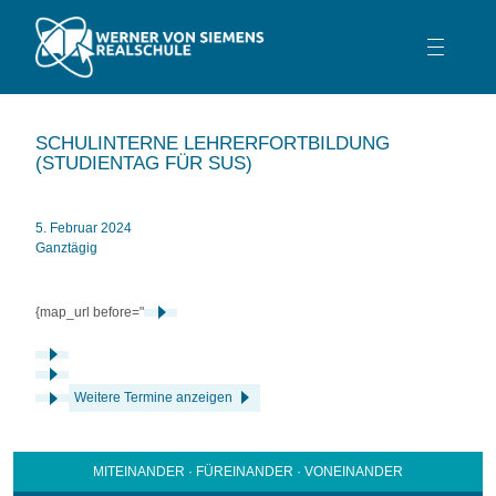
TEAM
SCHULINTERNE LEHRERFORTBILDUNG
SCHULPROFIL
(STUDIENTAG FÜR SUS)
SCHULLEBEN
5. Februar 2024
BERATUNG
Ganztägig
SERVICE
KONTAKT
{map_url before="
Weitere Termine anzeigen
MITEINANDER · FÜREINANDER · VONEINANDER