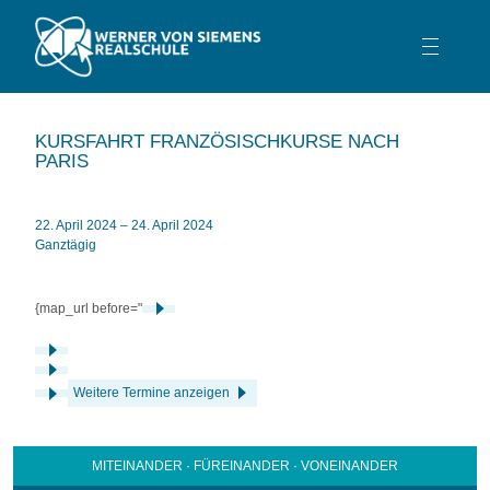
TEAM
KURSFAHRT FRANZÖSISCHKURSE NACH
SCHULPROFIL
PARIS
SCHULLEBEN
22. April 2024
–
24. April 2024
BERATUNG
Ganztägig
SERVICE
KONTAKT
{map_url before="
Weitere Termine anzeigen
MITEINANDER · FÜREINANDER · VONEINANDER