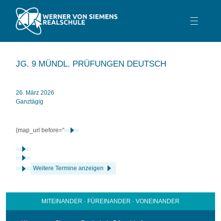
TEAM
JG. 9 MÜNDL. PRÜFUNGEN DEUTSCH
SCHULPROFIL
SCHULLEBEN
26. März 2026
Ganztägig
BERATUNG
SERVICE
{map_url before="
KONTAKT
Weitere Termine anzeigen
MITEINANDER · FÜREINANDER · VONEINANDER