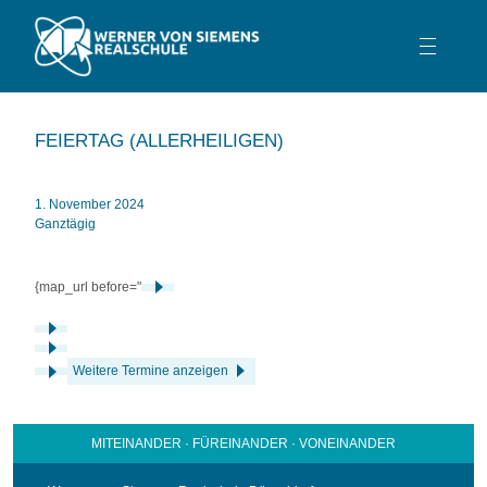
TEAM
FEIERTAG (ALLERHEILIGEN)
SCHULPROFIL
SCHULLEBEN
1. November 2024
Ganztägig
BERATUNG
SERVICE
{map_url before="
KONTAKT
Weitere Termine anzeigen
MITEINANDER · FÜREINANDER · VONEINANDER