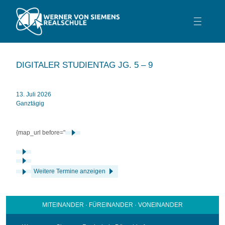
TEAM
DIGITALER STUDIENTAG JG. 5 – 9
SCHULPROFIL
SCHULLEBEN
13. Juli 2026
Ganztägig
BERATUNG
SERVICE
{map_url before="
KONTAKT
Weitere Termine anzeigen
MITEINANDER · FÜREINANDER · VONEINANDER