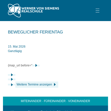
TEAM
BEWEGLICHER FERIENTAG
SCHULPROFIL
SCHULLEBEN
15. Mai 2026
Ganztägig
BERATUNG
SERVICE
{map_url before="
KONTAKT
Weitere Termine anzeigen
MITEINANDER · FÜREINANDER · VONEINANDER