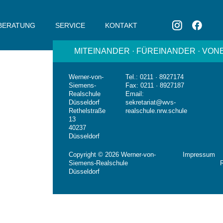
BERATUNG
SERVICE
KONTAKT
MITEINANDER · FÜREINANDER · VO
Werner-von-
Tel.: 0211 · 8927174
Siemens-
Fax: 0211 · 8927187
Realschule
Email:
Düsseldorf
sekretariat@wvs-
Rethelstraße
realschule.nrw.schule
13
40237
Düsseldorf
Copyright © 2026 Werner-von-
Impressum
Siemens-Realschule
R
Düsseldorf