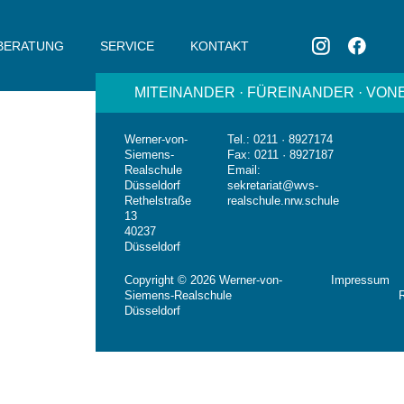
BERATUNG
SERVICE
KONTAKT
MITEINANDER · FÜREINANDER · VO
Werner-von-
Tel.: 0211 · 8927174
Siemens-
Fax: 0211 · 8927187
Realschule
Email:
Düsseldorf
sekretariat@wvs-
Rethelstraße
realschule.nrw.schule
13
40237
Düsseldorf
Copyright © 2026 Werner-von-
Impressum
Siemens-Realschule
R
Düsseldorf