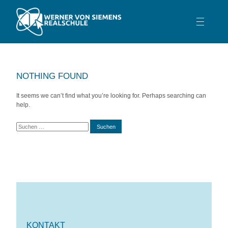
TEAM
SCHULPROFIL
NOTHING FOUND
SCHULLEBEN
It seems we can’t find what you’re looking for. Perhaps searching can
BERATUNG
help.
SERVICE
KONTAKT
KONTAKT