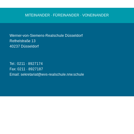
MITEINANDER · FÜREINANDER · VONEINANDER
Werner-von-Siemens-Realschule Düsseldorf
Rethelstraße 13
40237 Düsseldorf
Tel.: 0211 · 8927174
Fax: 0211 · 8927187
Email:
sekretariat@wvs-realschule.nrw.schule
Copyright © 2026 Werner-von-Siemens-Realschule Düsseldorf
Impressum
Cookie-Richtlinie