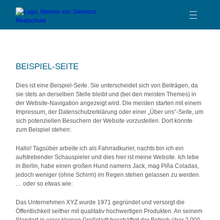
TEAM
SCHULPROFIL
BEISPIEL-SEITE
SCHULLEBEN
Dies ist eine Beispiel-Seite. Sie unterscheidet sich von Beiträgen, da
BERATUNG
sie stets an derselben Stelle bleibt und (bei den meisten Themes) in
der Website-Navigation angezeigt wird. Die meisten starten mit einem
SERVICE
Impressum, der Datenschutzerklärung oder einer „Über uns“-Seite, um
sich potenziellen Besuchern der Website vorzustellen. Dort könnte
KONTAKT
zum Beispiel stehen:
Hallo! Tagsüber arbeite ich als Fahrradkurier, nachts bin ich ein
aufstrebender Schauspieler und dies hier ist meine Website. Ich lebe
in Berlin, habe einen großen Hund namens Jack, mag Piña Coladas,
jedoch weniger (ohne Schirm) im Regen stehen gelassen zu werden.
… oder so etwas wie:
Das Unternehmen XYZ wurde 1971 gegründet und versorgt die
Öffentlichkeit seither mit qualitativ hochwertigen Produkten. An seinem
Standort in einer kleinen Großstadt beschäftigt der Betrieb über 2.000