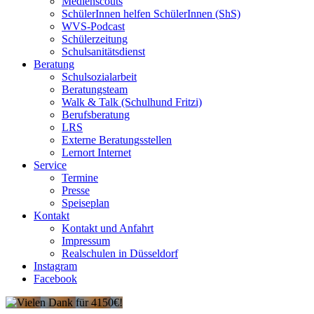
Medienscouts
SchülerInnen helfen SchülerInnen (ShS)
WVS-Podcast
Schülerzeitung
Schulsanitätsdienst
Beratung
Schulsozialarbeit
Beratungsteam
Walk & Talk (Schulhund Fritzi)
Berufsberatung
LRS
Externe Beratungsstellen
Lernort Internet
Service
Termine
Presse
Speiseplan
Kontakt
Kontakt und Anfahrt
Impressum
Realschulen in Düsseldorf
Instagram
Facebook