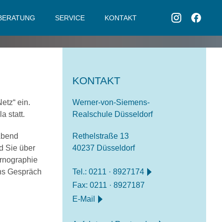
BERATUNG
SERVICE
KONTAKT
KONTAKT
etz“ ein.
Werner-von-Siemens-
a statt.
Realschule Düsseldorf
Abend
Rethelstraße 13
d Sie über
40237 Düsseldorf
ornographie
Tel.:
0211 · 8927174
ins Gespräch
Fax: 0211 · 8927187
E-Mail